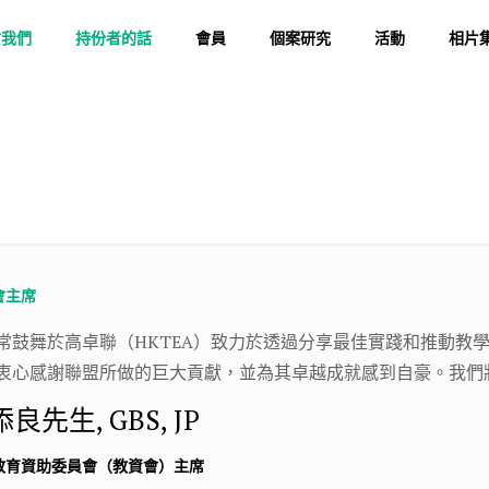
於我們
持份者的話
會員
個案研究
活動
相片
會主席
常鼓舞於高卓聯（HKTEA）致力於透過分享最佳實踐和推動教
衷心感謝聯盟所做的巨大貢獻，並為其卓越成就感到自豪。我們
良先生, GBS, JP
教育資助委員會（教資會）主席