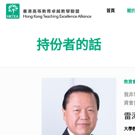
首頁
關
持份者的話
教資
我非
資會
雷添
大學