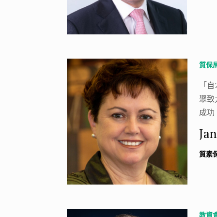
質保
「自
聚致
成功
Ja
質素
教資