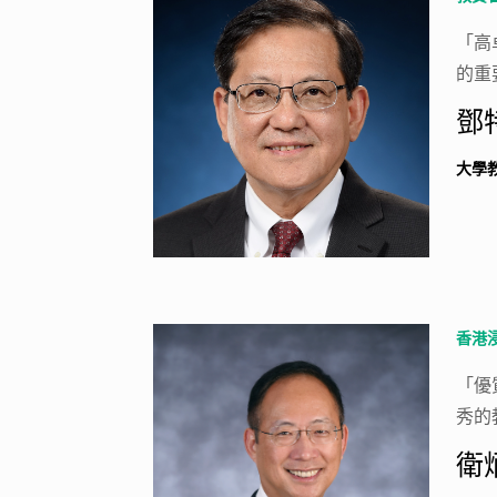
「高
的重
鄧
大學
香港
「優
秀的
衛