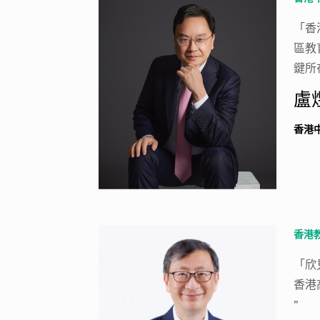
「香
區教
鍵所
盧
香港
香港
「欣
香港
”